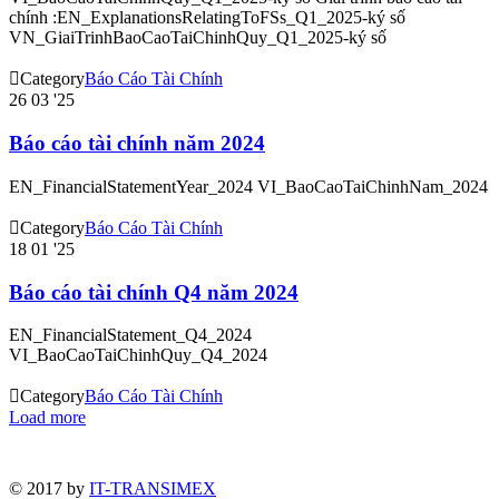
chính :EN_ExplanationsRelatingToFSs_Q1_2025-ký số
VN_GiaiTrinhBaoCaoTaiChinhQuy_Q1_2025-ký số

Category
Báo Cáo Tài Chính
26
03 '25
Báo cáo tài chính năm 2024
EN_FinancialStatementYear_2024 VI_BaoCaoTaiChinhNam_2024

Category
Báo Cáo Tài Chính
18
01 '25
Báo cáo tài chính Q4 năm 2024
EN_FinancialStatement_Q4_2024
VI_BaoCaoTaiChinhQuy_Q4_2024

Category
Báo Cáo Tài Chính
Load more
© 2017 by
IT-TRANSIMEX