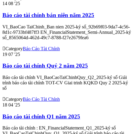
14
08 '25
Báo cáo tài chính bán niên năm 2025
VI_BaoCao TaiChinh_Ban nien 2025-ký số_92b69f03-9da7-4c56-
8d1c-9733bf487ff3 EN_FinancialStatement_Semi-Annual_2025-ký
số_8565064d-462d-49c7-8788-f27e2679fea6

Category
Báo Cáo Tài Chính
19
07 '25
Báo cáo tài chính Quý 2 năm 2025
Báo cáo tài chính VI_BaoCaoTaiChinhQuy_Q2_2025-ký số Giải
trình báo cáo tài chính TOT-CV Giai trinh KQKD Quy 2 2025-ký
số

Category
Báo Cáo Tài Chính
18
04 '25
Báo cáo tài chính Q1 năm 2025
Báo cáo tài chính : EN_FinancialStatement_Q1_2025-ký số
VI_BaoCaoTaiChinhQuy_Q1_2025-ký số Giải trình báo cáo tài