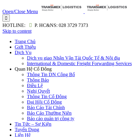
Open/Close Menu

HOTLINE:

P. HC&NS: 028 3729 7373
Skip to content
Trang Chủ
Giới Thiệu
Dịch Vụ
Dịch vụ giao Nhận Vận Tải Quốc Tế & Nội địa
International & Domestic Freight Forwarding Services
Quan Hệ Cổ Đông
Thông Tin DN Công Bố
Thông Báo
Điều Lệ
Nghị Quyết
Thông Tin Cổ Đông
Đại Hội Cổ Đông
Báo Cáo Tài Chính
Báo Cáo Thường Niên
Báo cáo quản trị công ty
Tin Tức – Sự Kiện
Tuyển Dụng
Liên Hệ