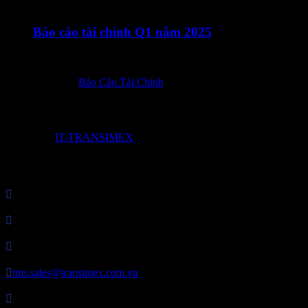
18/04/2025
Báo cáo tài chính Q1 năm 2025
Báo cáo tài chính : EN_FinancialStatement_Q1_2025-ký số 
Posted in:
Báo Cáo Tài Chính
© 2017 by
IT-TRANSIMEX

Công Ty Cổ Phần Transimex Logistics

MST: 0307821849

P. HC&NS: 028 3729 7373

tms.sales@transimex.com.vn

Địa chỉ: Tầng 2 – Tòa nhà Phú Nhuận Plaza, 82 Trần Huy Liệu, 