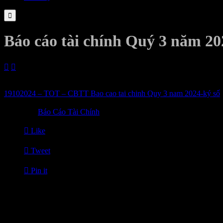

Báo cáo tài chính Quý 3 năm 20


19/10/2024
19102024 – TOT – CBTT Bao cao tai chinh Quy 3 nam 2024-ký số

Category
Báo Cáo Tài Chính

Like

Tweet

Pin it
Tin Liên Quan
17/07/2026