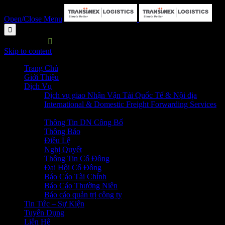
Open/Close Menu

HOTLINE:

P. HC&NS: 028 3729 7373
Skip to content
Trang Chủ
Giới Thiệu
Dịch Vụ
Dịch vụ giao Nhận Vận Tải Quốc Tế & Nội địa
International & Domestic Freight Forwarding Services
Quan Hệ Cổ Đông
Thông Tin DN Công Bố
Thông Báo
Điều Lệ
Nghị Quyết
Thông Tin Cổ Đông
Đại Hội Cổ Đông
Báo Cáo Tài Chính
Báo Cáo Thường Niên
Báo cáo quản trị công ty
Tin Tức – Sự Kiện
Tuyển Dụng
Liên Hệ