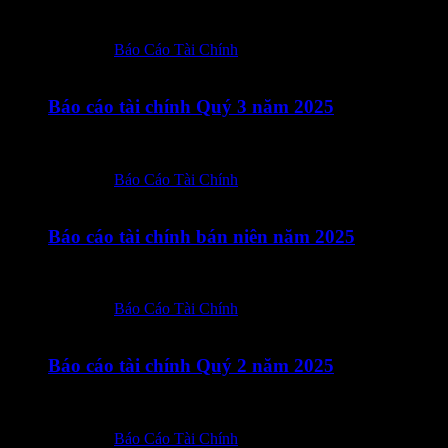
EN_BaoCaoTaiChinhQuy_Q4_2025-ký số VI_BaoCaoTaiChi
Posted in:
Báo Cáo Tài Chính
17/10/2025
Báo cáo tài chính Quý 3 năm 2025
VI_BaoCaoTaiChinhQuy_Q3_2025-ký số EN_FinancialState
Posted in:
Báo Cáo Tài Chính
14/08/2025
Báo cáo tài chính bán niên năm 2025
VI_BaoCao TaiChinh_Ban nien 2025-ký số_92b69f03-9da7-4
Posted in:
Báo Cáo Tài Chính
19/07/2025
Báo cáo tài chính Quý 2 năm 2025
Báo cáo tài chính VI_BaoCaoTaiChinhQuy_Q2_2025-ký số Giả
Posted in:
Báo Cáo Tài Chính