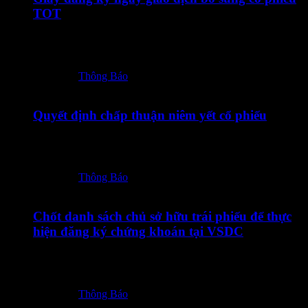
TOT
18072026 – TOT – CBTT Giay dang ky giao dich bo sung
co phieu TOT_Vn-En_Ký…
Posted in:
Thông Báo
17/07/2026
Quyết định chấp thuận niêm yết cổ phiếu
17072026 – TOT – CBTT QD chap thuan niem yet co phieu
TOT_Vn-En-ký số
Posted in:
Thông Báo
14/07/2026
Chốt danh sách chủ sở hữu trái phiếu để thực
hiện đăng ký chứng khoán tại VSDC
14072026 – TOT12601 – Thong bao chot DS CSHTP de
thuc hien dang ky CK_Vn-En
Posted in:
Thông Báo
10/07/2026