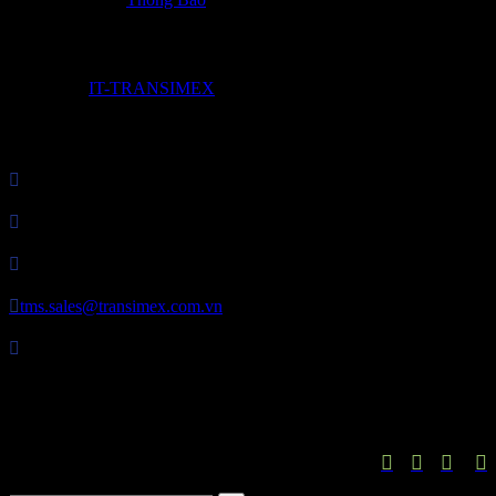
© 2017 by
IT-TRANSIMEX

Công Ty Cổ Phần Transimex Logistics

MST: 0307821849

P. HC&NS: 028 3729 7373

tms.sales@transimex.com.vn

Địa chỉ: Tầng 2 – Tòa nhà Phú Nhuận Plaza, 82 Trần Huy Liệu,
Phường Cầu Kiệu, Thành phố Hồ Chí Minh, Việt Nam



