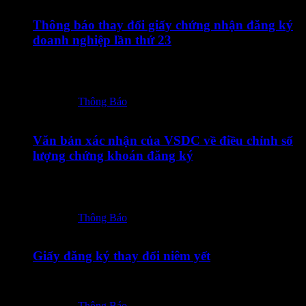
Thông báo thay đổi giấy chứng nhận đăng ký
doanh nghiệp lần thứ 23
10072026 – TOT – CBTT Thong bao thay doi GCN DKDN
lan thu 23-ký số
Posted in:
Thông Báo
09/07/2026
Văn bản xác nhận của VSDC về điều chỉnh số
lượng chứng khoán đăng ký
09072026 – TOT – CBTT Van ban xac nhan cua VSDC ve
dieu chinh so…
Posted in:
Thông Báo
08/07/2026
Giấy đăng ký thay đổi niêm yết
08072026 – TOT – Giay dang ky thay doi niem yet
Posted in:
Thông Báo