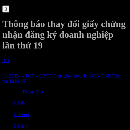

Thông báo thay đổi giấy chứng
nhận đăng ký doanh nghiệp
lần thứ 19


21/12/2024
21122024 – TOT – CBTT Thong bao thay doi GCN DKDN lan
thu 19 ký số

Category
Thông Báo

Like

Tweet

Pin it