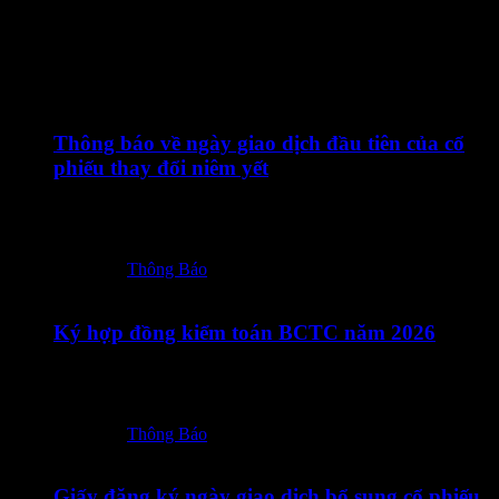
Tin Liên Quan
24/07/2026
Thông báo về ngày giao dịch đầu tiên của cổ
phiếu thay đổi niêm yết
24072026 – TOT – Thong bao cua HNX ve ngay giao dich
dau tien CP…
Posted in:
Thông Báo
23/07/2026
Ký hợp đồng kiểm toán BCTC năm 2026
23072026 – TOT – CBTT Ky Hop dong kiem toan BCTC
nam 2026_Vn-En-ký số
Posted in:
Thông Báo
18/07/2026
Giấy đăng ký ngày giao dịch bổ sung cổ phiếu