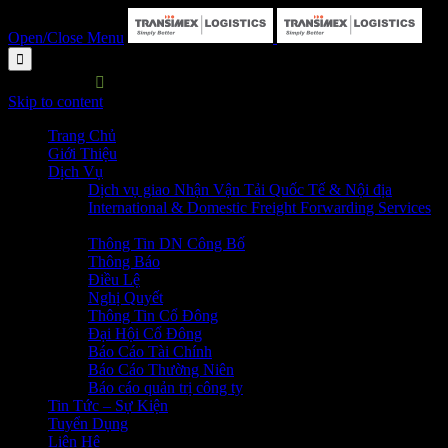
Open/Close Menu

HOTLINE:

P. HC&NS: 028 3729 7373
Skip to content
Trang Chủ
Giới Thiệu
Dịch Vụ
Dịch vụ giao Nhận Vận Tải Quốc Tế & Nội địa
International & Domestic Freight Forwarding Services
Quan Hệ Cổ Đông
Thông Tin DN Công Bố
Thông Báo
Điều Lệ
Nghị Quyết
Thông Tin Cổ Đông
Đại Hội Cổ Đông
Báo Cáo Tài Chính
Báo Cáo Thường Niên
Báo cáo quản trị công ty
Tin Tức – Sự Kiện
Tuyển Dụng
Liên Hệ