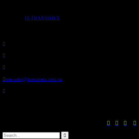
© 2017 by
IT-TRANSIMEX

Công Ty Cổ Phần Transimex Logistics

MST: 0307821849

P. HC&NS: 028 3729 7373

tms.sales@transimex.com.vn

Địa chỉ: Tầng 2 – Tòa nhà Phú Nhuận Plaza, 82 Trần Huy Liệu,
Phường Cầu Kiệu, Thành phố Hồ Chí Minh, Việt Nam




