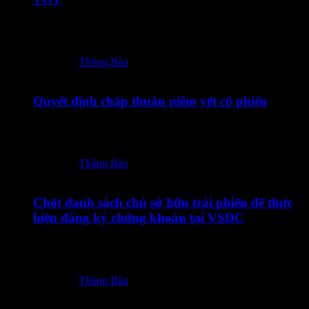
18072026 – TOT – CBTT Giay dang ky giao dich bo sung
co phieu TOT_Vn-En_Ký…
Posted in:
Thông Báo
17/07/2026
Quyết định chấp thuận niêm yết cổ phiếu
17072026 – TOT – CBTT QD chap thuan niem yet co phieu
TOT_Vn-En-ký số
Posted in:
Thông Báo
14/07/2026
Chốt danh sách chủ sở hữu trái phiếu để thực
hiện đăng ký chứng khoán tại VSDC
14072026 – TOT12601 – Thong bao chot DS CSHTP de
thuc hien dang ky CK_Vn-En
Posted in:
Thông Báo
10/07/2026