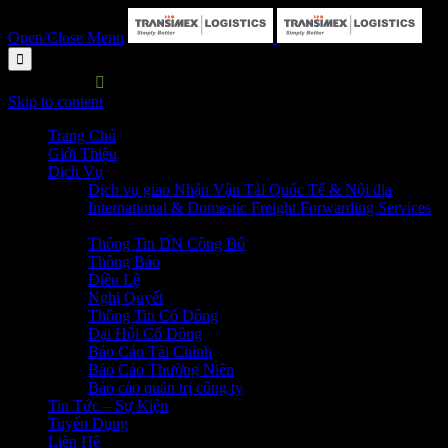
Open/Close Menu

HOTLINE:

P. HC&NS: 028 3729 7373
Skip to content
Trang Chủ
Giới Thiệu
Dịch Vụ
Dịch vụ giao Nhận Vận Tải Quốc Tế & Nội địa
International & Domestic Freight Forwarding Services
Quan Hệ Cổ Đông
Thông Tin DN Công Bố
Thông Báo
Điều Lệ
Nghị Quyết
Thông Tin Cổ Đông
Đại Hội Cổ Đông
Báo Cáo Tài Chính
Báo Cáo Thường Niên
Báo cáo quản trị công ty
Tin Tức – Sự Kiện
Tuyển Dụng
Liên Hệ