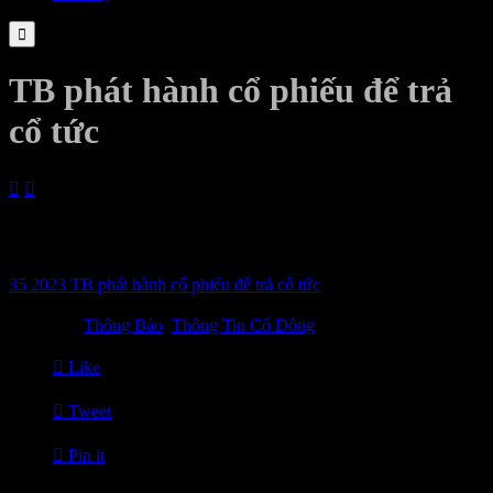

TB phát hành cổ phiếu để trả
cổ tức


24/07/2023
Chi tiết vui lòng xem file đính kèm
35 2023 TB phát hành cổ phiếu để trả cổ tức

Category
Thông Báo
,
Thông Tin Cổ Đông

Like

Tweet

Pin it