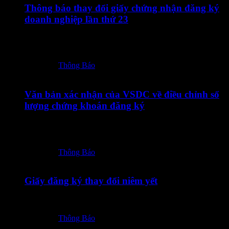
Thông báo thay đổi giấy chứng nhận đăng ký
doanh nghiệp lần thứ 23
10072026 – TOT – CBTT Thong bao thay doi GCN DKDN
lan thu 23-ký số
Posted in:
Thông Báo
09/07/2026
Văn bản xác nhận của VSDC về điều chỉnh số
lượng chứng khoán đăng ký
09072026 – TOT – CBTT Van ban xac nhan cua VSDC ve
dieu chinh so…
Posted in:
Thông Báo
08/07/2026
Giấy đăng ký thay đổi niêm yết
08072026 – TOT – Giay dang ky thay doi niem yet
Posted in:
Thông Báo