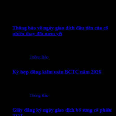
Tin Liên Quan
24/07/2026
Thông báo về ngày giao dịch đầu tiên của cổ
phiếu thay đổi niêm yết
24072026 – TOT – Thong bao cua HNX ve ngay giao dich
dau tien CP…
Posted in:
Thông Báo
23/07/2026
Ký hợp đồng kiểm toán BCTC năm 2026
23072026 – TOT – CBTT Ky Hop dong kiem toan BCTC
nam 2026_Vn-En-ký số
Posted in:
Thông Báo
18/07/2026
Giấy đăng ký ngày giao dịch bổ sung cổ phiếu
TOT