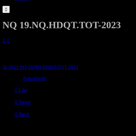

NQ 19.NQ.HDQT.TOT-2023


24/10/2023
Chi tiết vui lòng xem file đính kèm
56 2023 NQ 19.NQ.HDQT.TOT-2023

Category
Nghị Quyết

Like

Tweet

Pin it
Tin Liên Quan