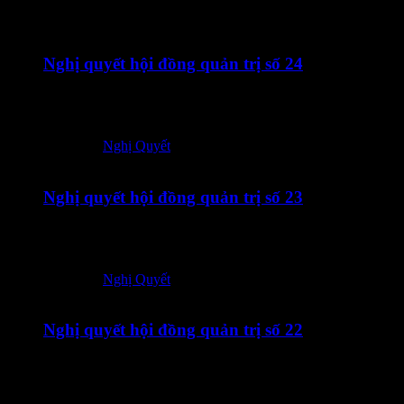
04/08/2026
Nghị quyết hội đồng quản trị số 24
04082026 – TOT – CBTT Nghi quyet HDQT so 24_Vn-En-
ký số
Posted in:
Nghị Quyết
16/07/2026
Nghị quyết hội đồng quản trị số 23
16072026 – TOT – CBTT Nghi quyet HDQT so 23_Vn-En-
ký số
Posted in:
Nghị Quyết
16/07/2026
Nghị quyết hội đồng quản trị số 22
16072026 – TOT – CBTT Nghi quyet HDQT so 22_Vn-En-
ký số