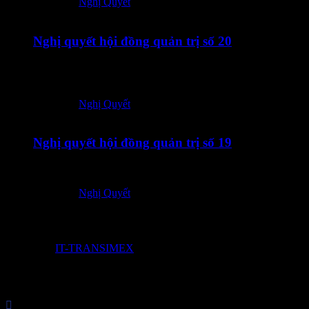
Posted in:
Nghị Quyết
24/06/2026
Nghị quyết hội đồng quản trị số 20
24062026 – TOT – CBTT Nghi quyet HDQT so 20_Vn-En-
ký số
Posted in:
Nghị Quyết
24/06/2026
Nghị quyết hội đồng quản trị số 19
24062026 – TOT – CBTT Nghi quyet HDQT so 19_Vn-En
Posted in:
Nghị Quyết
© 2017 by
IT-TRANSIMEX

Công Ty Cổ Phần Transimex Logistics