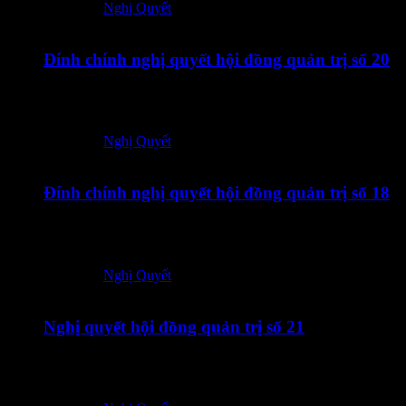
Posted in:
Nghị Quyết
30/06/2026
Đính chính nghị quyết hội đồng quản trị số 20
20260630 – TOT – CBTT Dinh chinh Nghi quyet Hoi dong
quan tri so 20_Vn-En-ký…
Posted in:
Nghị Quyết
29/06/2026
Đính chính nghị quyết hội đồng quản trị số 18
20260629 – TOT – CBTT Dinh chinh Nghi quyet Hoi dong
quan tri_260629_132034-ký số
Posted in:
Nghị Quyết
24/06/2026
Nghị quyết hội đồng quản trị số 21
24062026 – TOT – CBTT Nghi quyet HDQT so 21_Vn-En-
ký số