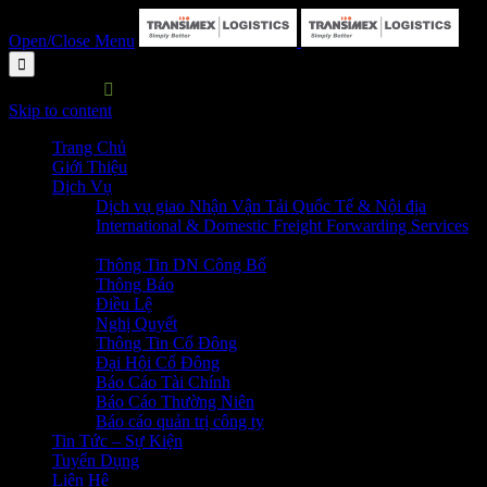
Open/Close Menu

HOTLINE:

P. HC&NS: 028 3729 7373
Skip to content
Trang Chủ
Giới Thiệu
Dịch Vụ
Dịch vụ giao Nhận Vận Tải Quốc Tế & Nội địa
International & Domestic Freight Forwarding Services
Quan Hệ Cổ Đông
Thông Tin DN Công Bố
Thông Báo
Điều Lệ
Nghị Quyết
Thông Tin Cổ Đông
Đại Hội Cổ Đông
Báo Cáo Tài Chính
Báo Cáo Thường Niên
Báo cáo quản trị công ty
Tin Tức – Sự Kiện
Tuyển Dụng
Liên Hệ