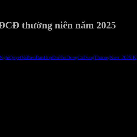
HĐCĐ thường niên năm 2025
NghiQuyetVaBienBanHopDaiHoiDongCoDongThuongNien_2025-Ký