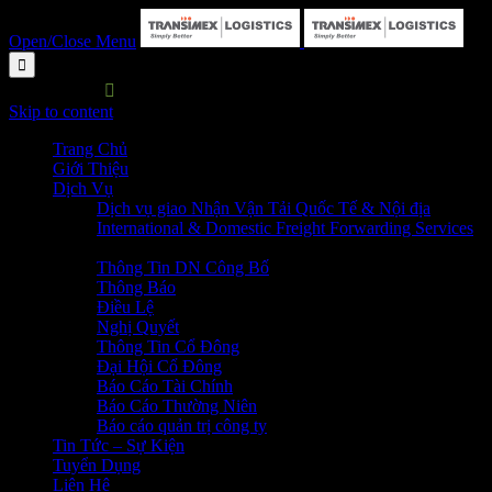
Open/Close Menu

HOTLINE:

P. HC&NS: 028 3729 7373
Skip to content
Trang Chủ
Giới Thiệu
Dịch Vụ
Dịch vụ giao Nhận Vận Tải Quốc Tế & Nội địa
International & Domestic Freight Forwarding Services
Quan Hệ Cổ Đông
Thông Tin DN Công Bố
Thông Báo
Điều Lệ
Nghị Quyết
Thông Tin Cổ Đông
Đại Hội Cổ Đông
Báo Cáo Tài Chính
Báo Cáo Thường Niên
Báo cáo quản trị công ty
Tin Tức – Sự Kiện
Tuyển Dụng
Liên Hệ