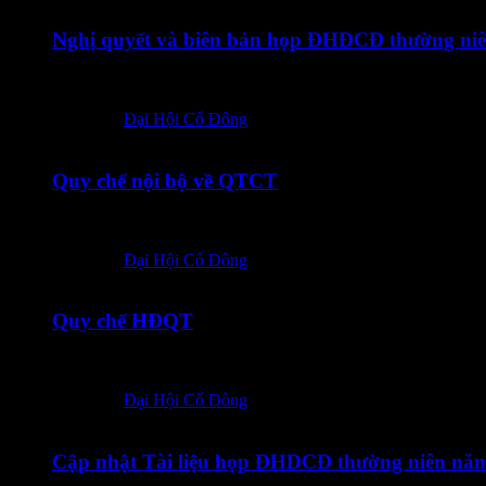
Nghị quyết và biên bản họp ĐHĐCĐ thường ni
Tiếng việt Tiếng Anh
Posted in:
Đại Hội Cổ Đông
23/03/2026
Quy chế nội bộ về QTCT
Tiếng việt Tiếng anh
Posted in:
Đại Hội Cổ Đông
23/03/2026
Quy chế HĐQT
Tiếng việt Tiếng anh
Posted in:
Đại Hội Cổ Đông
20/03/2026
Cập nhật Tài liệu họp ĐHDCĐ thường niên nă