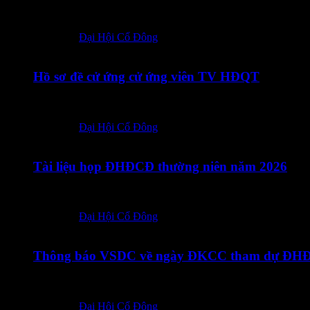
Cập nhật Tài liệu họp ĐHDCĐ thường niên năm 2026. – Tiến
Posted in:
Đại Hội Cổ Đông
11/03/2026
Hồ sơ đề cử ứng cử ứng viên TV HĐQT
11032026 – TOT – CBTT Giay de nghi de cu UV TV HDQT
Posted in:
Đại Hội Cổ Đông
02/03/2026
Tài liệu họp ĐHĐCĐ thường niên năm 2026
1. Tài liệu họp ĐHĐCĐ thường niên năm 2026 – Tiếng Việt: v
Posted in:
Đại Hội Cổ Đông
03/02/2026
Thông báo VSDC về ngày ĐKCC tham dự ĐHĐ
VSDC – Thong bao cua VSDC ve ngay DKCC tham du DH
Posted in:
Đại Hội Cổ Đông