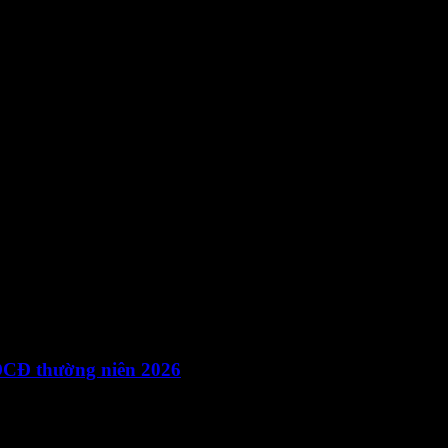
g Việt – Tiếng Anh …
_Vn-En_đã ký
ui lòng tải…
CĐ thường niên 2026
DCD TN 2026 của…