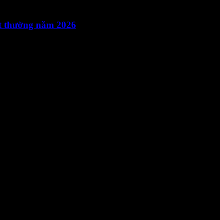
ất thường năm 2026
26-ký số VI_NghiQuyetVaBienBanHopDaiHoiDongCoDongBatThuong
Phường Cầu Kiệu, Thành phố Hồ Chí Minh, Việt Nam