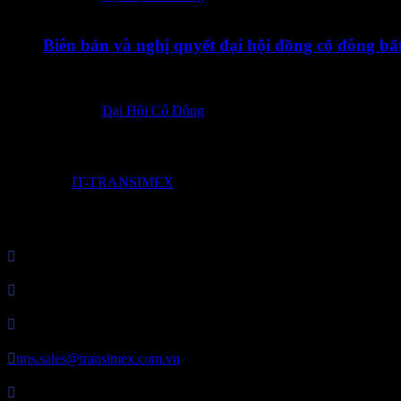
15/01/2026
Biên bản và nghị quyết đại hội đồng cổ đông b
EN_ExtraodinaryGeneralMeetingMinutesAndResolution_20
Posted in:
Đại Hội Cổ Đông
© 2017 by
IT-TRANSIMEX

Công Ty Cổ Phần Transimex Logistics

MST: 0307821849

P. HC&NS: 028 3729 7373

tms.sales@transimex.com.vn

Địa chỉ: Tầng 2 – Tòa nhà Phú Nhuận Plaza, 82 Trần Huy Liệu, 