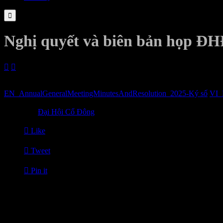

Nghị quyết và biên bản họp Đ


29/03/2025
EN_AnnualGeneralMeetingMinutesAndResolution_2025-Ký số
VI_

Category
Đại Hội Cổ Đông

Like

Tweet

Pin it
Tin Liên Quan
24/03/2026