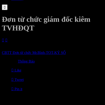

Đơn từ chức giám đốc kiêm
TVHĐQT


28/11/2025
CBTT Đơn từ chức Mr.Bình-TOT-KÝ SỐ

Category
Thông Báo

Like

Tweet

Pin it
Tin Liên Quan