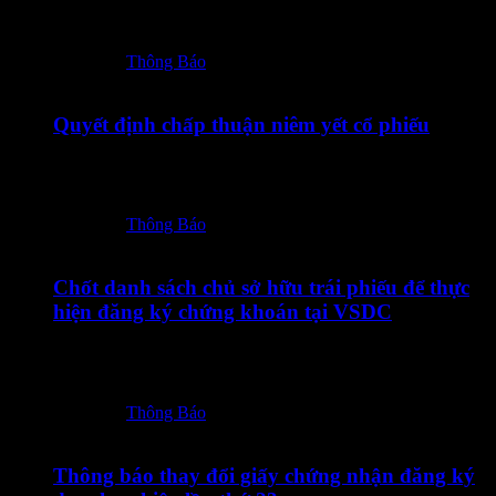
18072026 – TOT – CBTT Giay dang ky giao dich bo sung
co phieu TOT_Vn-En_Ký…
Posted in:
Thông Báo
17/07/2026
Quyết định chấp thuận niêm yết cổ phiếu
17072026 – TOT – CBTT QD chap thuan niem yet co phieu
TOT_Vn-En-ký số
Posted in:
Thông Báo
14/07/2026
Chốt danh sách chủ sở hữu trái phiếu để thực
hiện đăng ký chứng khoán tại VSDC
14072026 – TOT12601 – Thong bao chot DS CSHTP de
thuc hien dang ky CK_Vn-En
Posted in:
Thông Báo
10/07/2026
Thông báo thay đổi giấy chứng nhận đăng ký