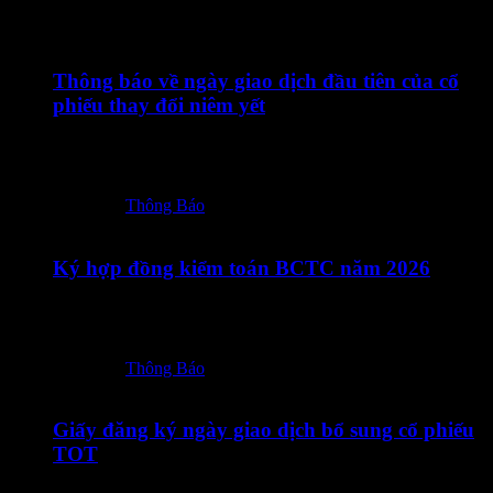
24/07/2026
Thông báo về ngày giao dịch đầu tiên của cổ
phiếu thay đổi niêm yết
24072026 – TOT – Thong bao cua HNX ve ngay giao dich
dau tien CP…
Posted in:
Thông Báo
23/07/2026
Ký hợp đồng kiểm toán BCTC năm 2026
23072026 – TOT – CBTT Ky Hop dong kiem toan BCTC
nam 2026_Vn-En-ký số
Posted in:
Thông Báo
18/07/2026
Giấy đăng ký ngày giao dịch bổ sung cổ phiếu
TOT