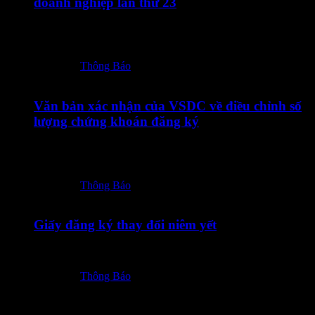
doanh nghiệp lần thứ 23
10072026 – TOT – CBTT Thong bao thay doi GCN DKDN
lan thu 23-ký số
Posted in:
Thông Báo
09/07/2026
Văn bản xác nhận của VSDC về điều chỉnh số
lượng chứng khoán đăng ký
09072026 – TOT – CBTT Van ban xac nhan cua VSDC ve
dieu chinh so…
Posted in:
Thông Báo
08/07/2026
Giấy đăng ký thay đổi niêm yết
08072026 – TOT – Giay dang ky thay doi niem yet
Posted in:
Thông Báo