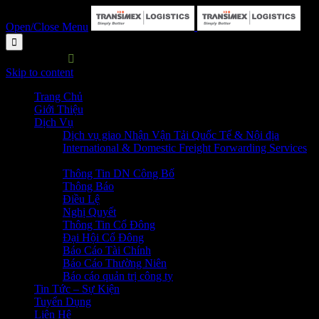
Open/Close Menu

HOTLINE:

P. HC&NS: 028 3729 7373
Skip to content
Trang Chủ
Giới Thiệu
Dịch Vụ
Dịch vụ giao Nhận Vận Tải Quốc Tế & Nội địa
International & Domestic Freight Forwarding Services
Quan Hệ Cổ Đông
Thông Tin DN Công Bố
Thông Báo
Điều Lệ
Nghị Quyết
Thông Tin Cổ Đông
Đại Hội Cổ Đông
Báo Cáo Tài Chính
Báo Cáo Thường Niên
Báo cáo quản trị công ty
Tin Tức – Sự Kiện
Tuyển Dụng
Liên Hệ