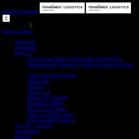
Open/Close Menu

HOTLINE:

P. HC&NS: 028 3729 7373
Skip to content
Trang Chủ
Giới Thiệu
Dịch Vụ
Dịch vụ giao Nhận Vận Tải Quốc Tế & Nội địa
International & Domestic Freight Forwarding Services
Quan Hệ Cổ Đông
Thông Tin DN Công Bố
Thông Báo
Điều Lệ
Nghị Quyết
Thông Tin Cổ Đông
Đại Hội Cổ Đông
Báo Cáo Tài Chính
Báo Cáo Thường Niên
Báo cáo quản trị công ty
Tin Tức – Sự Kiện
Tuyển Dụng
Liên Hệ