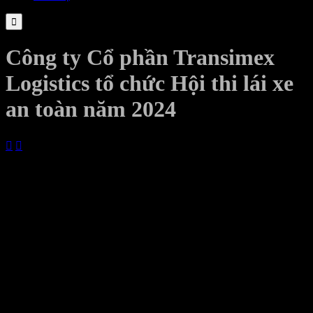

Công ty Cổ phần Transimex
Logistics tổ chức Hội thi lái xe
an toàn năm 2024


06/07/2024
Ngày 22/6/2024 và ngày 29/6/2024, Công ty Cổ phần Transimex
Logistics (“TOT”) đã tổ chức Hội thi lái xe an toàn năm 2024 cho
nhân viên lái xe của Công ty.
Hội thi được chia làm 2 buổi như sau:
Sáng ngày 22/6/2024: Tổ chức đào tạo và kiểm tra về lý thuyết cho
08 nhân viên lái xe đầu kéo container thuộc Phòng vận tải container
và 10 nhân viên lái xe tải thuộc Phòng vận tải nhẹ. Các thí sinh đã
được cập nhật kiến thức và thực hiện bài thi về kỹ năng phòng vệ
khi lái xe trên đường, pháp luật về an toàn, xử lý các tình huống sẽ