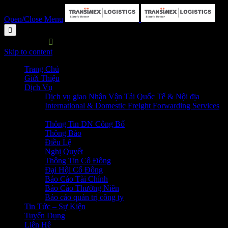
Open/Close Menu

HOTLINE:

P. HC&NS: 028 3729 7373
Skip to content
Trang Chủ
Giới Thiệu
Dịch Vụ
Dịch vụ giao Nhận Vận Tải Quốc Tế & Nội địa
International & Domestic Freight Forwarding Services
Quan Hệ Cổ Đông
Thông Tin DN Công Bố
Thông Báo
Điều Lệ
Nghị Quyết
Thông Tin Cổ Đông
Đại Hội Cổ Đông
Báo Cáo Tài Chính
Báo Cáo Thường Niên
Báo cáo quản trị công ty
Tin Tức – Sự Kiện
Tuyển Dụng
Liên Hệ