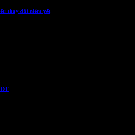
ếu thay đổi niêm yết
au tien CP…
m 2026_Vn-En-ký số
 TOT
co phieu TOT_Vn-En_Ký…