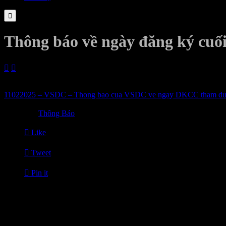

Thông báo về ngày đăng ký cuố


11/02/2025
11022025 – VSDC – Thong bao cua VSDC ve ngay DKCC tham du

Category
Thông Báo

Like

Tweet

Pin it
Tin Liên Quan
24/07/2026