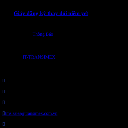
08/07/2026
Giấy đăng ký thay đổi niêm yết
08072026 – TOT – Giay dang ky thay doi niem yet
Posted in:
Thông Báo
© 2017 by
IT-TRANSIMEX

Công Ty Cổ Phần Transimex Logistics

MST: 0307821849

P. HC&NS: 028 3729 7373

tms.sales@transimex.com.vn

Địa chỉ: Tầng 2 – Tòa nhà Phú Nhuận Plaza, 82 Trần Huy Liệu, 