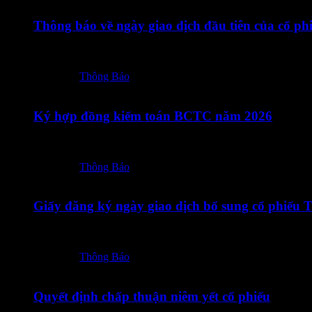
Thông báo về ngày giao dịch đầu tiên của cổ phi
24072026 – TOT – Thong bao cua HNX ve ngay giao dich d
Posted in:
Thông Báo
23/07/2026
Ký hợp đồng kiểm toán BCTC năm 2026
23072026 – TOT – CBTT Ky Hop dong kiem toan BCTC na
Posted in:
Thông Báo
18/07/2026
Giấy đăng ký ngày giao dịch bổ sung cổ phiếu
18072026 – TOT – CBTT Giay dang ky giao dich bo sung 
Posted in:
Thông Báo
17/07/2026
Quyết định chấp thuận niêm yết cổ phiếu