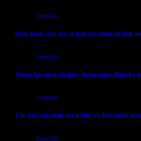
17072026 – TOT – CBTT QD chap thuan niem yet co phieu
Posted in:
Thông Báo
14/07/2026
Chốt danh sách chủ sở hữu trái phiếu để thực 
14072026 – TOT12601 – Thong bao chot DS CSHTP de thuc
Posted in:
Thông Báo
10/07/2026
Thông báo thay đổi giấy chứng nhận đăng ký d
10072026 – TOT – CBTT Thong bao thay doi GCN DKDN lan
Posted in:
Thông Báo
09/07/2026
Văn bản xác nhận của VSDC về điều chỉnh số 
09072026 – TOT – CBTT Van ban xac nhan cua VSDC ve di
Posted in:
Thông Báo