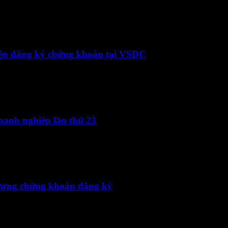
 TOT_Vn-En-ký số
hiện đăng ký chứng khoán tại VSDC
 hien dang ky CK_Vn-En
oanh nghiệp lần thứ 23
 thu 23-ký số
lượng chứng khoán đăng ký
eu chinh so…