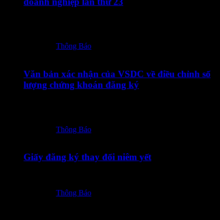
doanh nghiệp lần thứ 23
10072026 – TOT – CBTT Thong bao thay doi GCN DKDN
lan thu 23-ký số
Posted in:
Thông Báo
09/07/2026
Văn bản xác nhận của VSDC về điều chỉnh số
lượng chứng khoán đăng ký
09072026 – TOT – CBTT Van ban xac nhan cua VSDC ve
dieu chinh so…
Posted in:
Thông Báo
08/07/2026
Giấy đăng ký thay đổi niêm yết
08072026 – TOT – Giay dang ky thay doi niem yet
Posted in:
Thông Báo