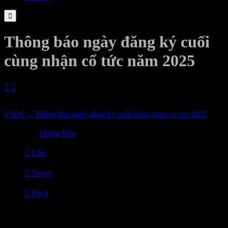

Thông báo ngày đăng ký cuối
cùng nhận cổ tức năm 2025


03/06/2026
VSDC – Thông báo ngày đăng ký cuối cùng nhan co tuc 2025

Category
Thông Báo

Like

Tweet

Pin it
Tin Liên Quan