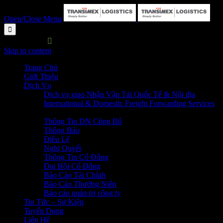
Open/Close Menu

HOTLINE:

P. HC&NS: 028 3729 7373
Skip to content
Trang Chủ
Giới Thiệu
Dịch Vụ
Dịch vụ giao Nhận Vận Tải Quốc Tế & Nội địa
International & Domestic Freight Forwarding Services
Quan Hệ Cổ Đông
Thông Tin DN Công Bố
Thông Báo
Điều Lệ
Nghị Quyết
Thông Tin Cổ Đông
Đại Hội Cổ Đông
Báo Cáo Tài Chính
Báo Cáo Thường Niên
Báo cáo quản trị công ty
Tin Tức – Sự Kiện
Tuyển Dụng
Liên Hệ