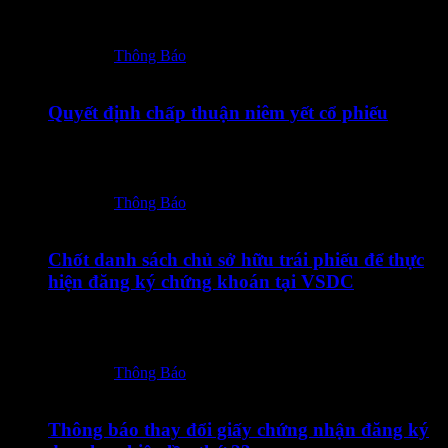
18072026 – TOT – CBTT Giay dang ky giao dich bo sung
co phieu TOT_Vn-En_Ký…
Posted in:
Thông Báo
17/07/2026
Quyết định chấp thuận niêm yết cổ phiếu
17072026 – TOT – CBTT QD chap thuan niem yet co phieu
TOT_Vn-En-ký số
Posted in:
Thông Báo
14/07/2026
Chốt danh sách chủ sở hữu trái phiếu để thực
hiện đăng ký chứng khoán tại VSDC
14072026 – TOT12601 – Thong bao chot DS CSHTP de
thuc hien dang ky CK_Vn-En
Posted in:
Thông Báo
10/07/2026
Thông báo thay đổi giấy chứng nhận đăng ký