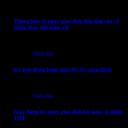
24/07/2026
Thông báo về ngày giao dịch đầu tiên của cổ
phiếu thay đổi niêm yết
24072026 – TOT – Thong bao cua HNX ve ngay giao dich
dau tien CP…
Posted in:
Thông Báo
23/07/2026
Ký hợp đồng kiểm toán BCTC năm 2026
23072026 – TOT – CBTT Ky Hop dong kiem toan BCTC
nam 2026_Vn-En-ký số
Posted in:
Thông Báo
18/07/2026
Giấy đăng ký ngày giao dịch bổ sung cổ phiếu
TOT