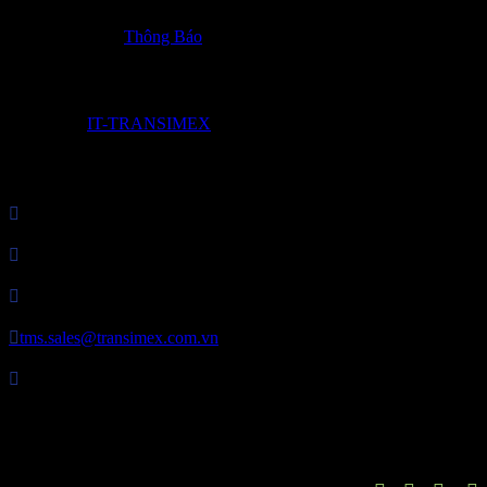
Posted in:
Thông Báo
© 2017 by
IT-TRANSIMEX

Công Ty Cổ Phần Transimex Logistics

MST: 0307821849

P. HC&NS: 028 3729 7373

tms.sales@transimex.com.vn

Địa chỉ: Tầng 2 – Tòa nhà Phú Nhuận Plaza, 82 Trần Huy Liệu,
Phường Cầu Kiệu, Thành phố Hồ Chí Minh, Việt Nam