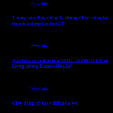
Posted in:
Thông Báo
10/07/2026
Thông báo thay đổi giấy chứng nhận đăng ký
doanh nghiệp lần thứ 23
10072026 – TOT – CBTT Thong bao thay doi GCN DKDN
lan thu 23-ký số
Posted in:
Thông Báo
09/07/2026
Văn bản xác nhận của VSDC về điều chỉnh số
lượng chứng khoán đăng ký
09072026 – TOT – CBTT Van ban xac nhan cua VSDC ve
dieu chinh so…
Posted in:
Thông Báo
08/07/2026
Giấy đăng ký thay đổi niêm yết
08072026 – TOT – Giay dang ky thay doi niem yet