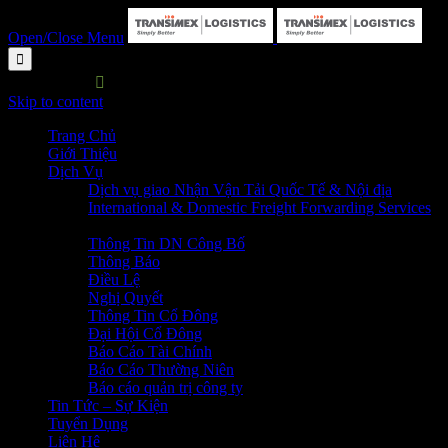
Open/Close Menu

HOTLINE:

P. HC&NS: 028 3729 7373
Skip to content
Trang Chủ
Giới Thiệu
Dịch Vụ
Dịch vụ giao Nhận Vận Tải Quốc Tế & Nội địa
International & Domestic Freight Forwarding Services
Quan Hệ Cổ Đông
Thông Tin DN Công Bố
Thông Báo
Điều Lệ
Nghị Quyết
Thông Tin Cổ Đông
Đại Hội Cổ Đông
Báo Cáo Tài Chính
Báo Cáo Thường Niên
Báo cáo quản trị công ty
Tin Tức – Sự Kiện
Tuyển Dụng
Liên Hệ