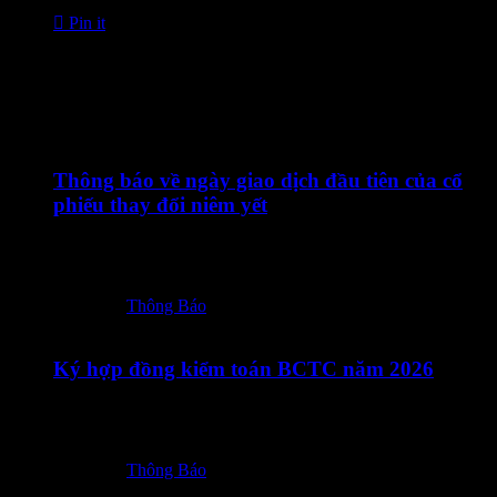

Pin it
Tin Liên Quan
24/07/2026
Thông báo về ngày giao dịch đầu tiên của cổ
phiếu thay đổi niêm yết
24072026 – TOT – Thong bao cua HNX ve ngay giao dich
dau tien CP…
Posted in:
Thông Báo
23/07/2026
Ký hợp đồng kiểm toán BCTC năm 2026
23072026 – TOT – CBTT Ky Hop dong kiem toan BCTC
nam 2026_Vn-En-ký số
Posted in:
Thông Báo
18/07/2026