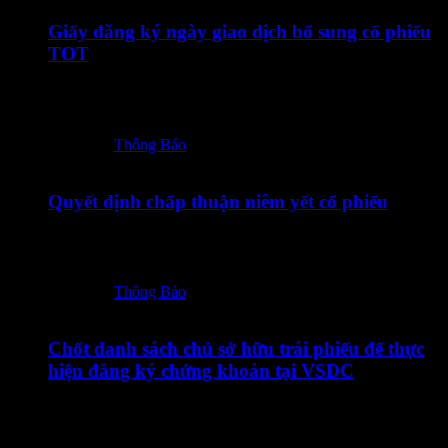
Giấy đăng ký ngày giao dịch bổ sung cổ phiếu
TOT
18072026 – TOT – CBTT Giay dang ky giao dich bo sung
co phieu TOT_Vn-En_Ký…
Posted in:
Thông Báo
17/07/2026
Quyết định chấp thuận niêm yết cổ phiếu
17072026 – TOT – CBTT QD chap thuan niem yet co phieu
TOT_Vn-En-ký số
Posted in:
Thông Báo
14/07/2026
Chốt danh sách chủ sở hữu trái phiếu để thực
hiện đăng ký chứng khoán tại VSDC
14072026 – TOT12601 – Thong bao chot DS CSHTP de
thuc hien dang ky CK_Vn-En